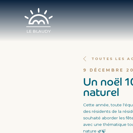
LE BLAUDY
TOUTES LES A
9 DÉCEMBRE 2
Un noël 
naturel
Cette année, toute l'équ
des résidents de la rési
souhaité aborder les fêt
avec une thématique tout
nature 🌿🍃