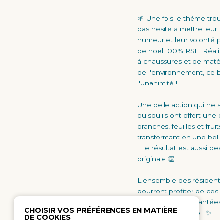
🌱 Une fois le thème tro
pas hésité à mettre leur
humeur et leur volonté 
de noël 100% RSE. Réalis
à chaussures et de maté
de l'environnement, ce bl
l'unanimité !
Une belle action qui ne 
puisqu'ils ont offert un
branches, feuilles et fruit
transformant en une bel
! Le résultat est aussi bea
originale 👏
L'ensemble des résidents
pourront profiter de ces
naturelles et enchantées
CHOISIR VOS PRÉFÉRENCES EN MATIÈRE
mois de novembre ! ✨
DE COOKIES