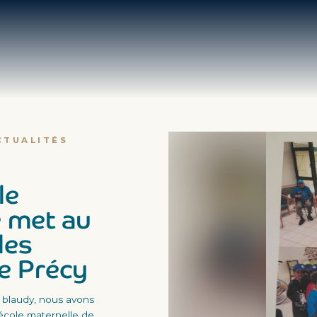
CTUALITÉS
le
 met au
les
e Précy
e blaudy, nous avons
l'école maternelle de