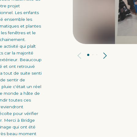
tre projet
ionnel. Les enfants
nté ensemble les
omatiques et plantes
les fenêtres et le
ochainement.
 activité qui plaît
 car la majorité
'extérieur. Beaucoup
é et ont retrouvé
a tout de suite senti
 de sentir de
 pluie c'était un réel
le monde a hâte de
andir toutes ces
 reviendront
récolte pour vérifier
r. Merci à Bridge
dinage qui ont été
 très beau moment