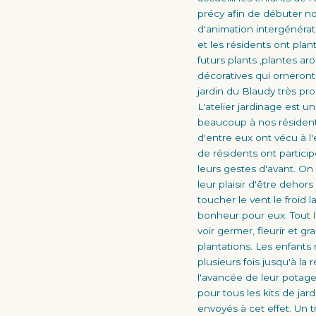
précy afin de débuter no
d'animation intergénérat
et les résidents ont pla
futurs plants ,plantes ar
décoratives qui orneront 
jardin du Blaudy très pr
L'atelier jardinage est une
beaucoup à nos résidents
d'entre eux ont vécu à l
de résidents ont particip
leurs gestes d'avant. On 
leur plaisir d'être dehors
toucher le vent le froid la
bonheur pour eux. Tout 
voir germer, fleurir et gr
plantations. Les enfants
plusieurs fois jusqu'à la 
l'avancée de leur potage
pour tous les kits de jar
envoyés à cet effet. Un